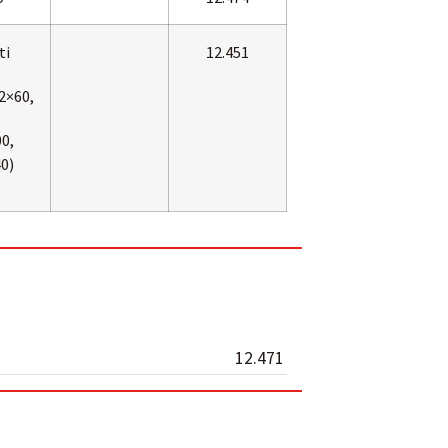
ti
12.451
 2×60,
0,
0)
12.471