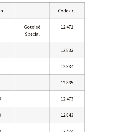
in
Code art.
Goteleé
12.471
Special
12.833
12.834
12.835
0
12.473
0
12.843
0
12.474