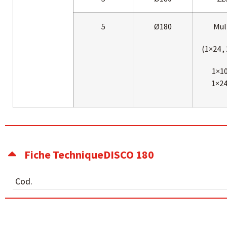
5
Ø180
Mul
(1×24 ,
1×10
1×24
Fiche TechniqueDISCO 180
Cod.