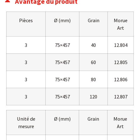
Avantage du produit
Pièces
Ø (mm)
Grain
Morue
Art
3
75×457
40
12.804
3
75×457
60
12.805
3
75×457
80
12.806
3
75×457
120
12.807
Unité de
Ø (mm)
Grain
Morue
mesure
Art