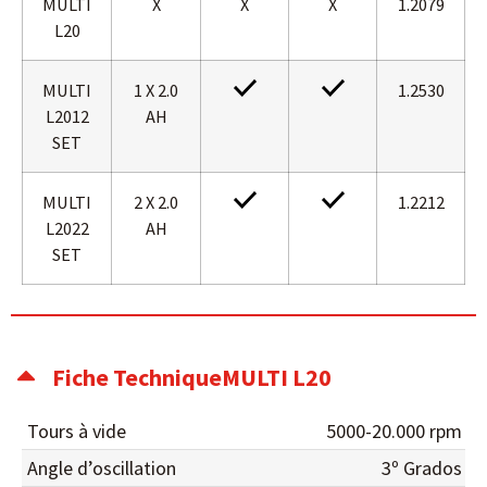
MULTI
X
X
X
1.2079
L20
MULTI
1 X 2.0
1.2530
L2012
AH
SET
MULTI
2 X 2.0
1.2212
L2022
AH
SET
Fiche TechniqueMULTI L20
Tours à vide
5000-20.000 rpm
Angle d’oscillation
3º Grados