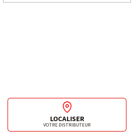
BESOIN DE PLUS D'INFORMATIONS ?
MINI-PRISEUSE
ANGULAIRE
FH 901 G
LOCALISER
VOTRE DISTRIBUTEUR