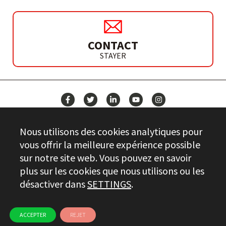
CONTACT
STAYER
ACTUALITÉS
Nous utilisons des cookies analytiques pour
CONTACT
vous offrir la meilleure expérience possible
sur notre site web. Vous pouvez en savoir
plus sur les cookies que nous utilisons ou les
Stayer.es © 2026
désactiver dans
SETTINGS
.
CONTRÔLE DE LA QUALITÉ
INFORMATIONS JURIDIQUES
PRIVACY
CHAÎNE ÉTHIQUE
UTILISATION DES COOKIES
ACCEPTER
REJET