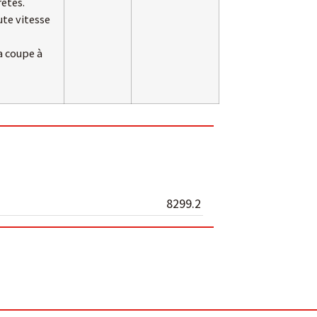
retés.
ute vitesse
la coupe à
8299.2