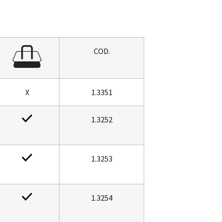
COD.
X
1.3351
1.3252
1.3253
1.3254