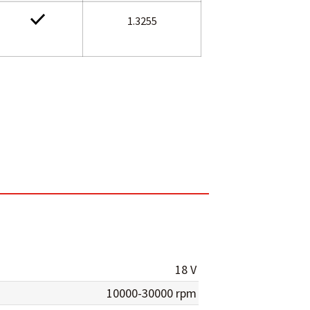
1.3255
18 V
10000-30000 rpm