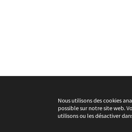
BESOIN DE PLUS D'INFORMATIONS ?
FRESADORA A BATERÍA
PR8 PRO L20
Nous utilisons des cookies ana
possible sur notre site web. V
utilisons ou les désactiver da
CONTRÔLE DE LA QUALITÉ
Stayer.es © 2026