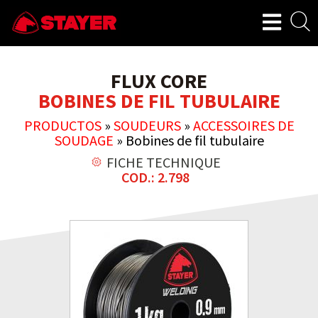
FLUX CORE
BOBINES DE FIL TUBULAIRE
PRODUCTOS
»
SOUDEURS
»
ACCESSOIRES DE
SOUDAGE
»
Bobines de fil tubulaire
FICHE TECHNIQUE
COD.: 2.798