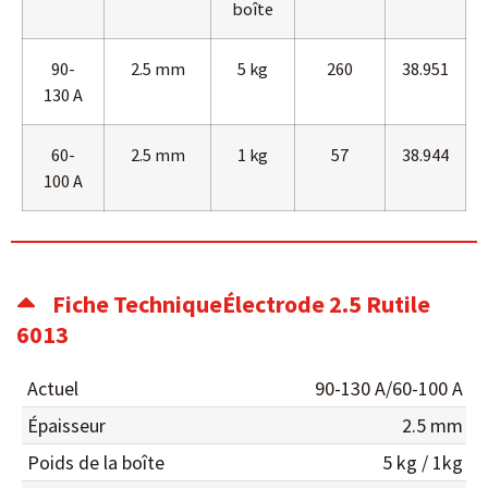
boîte
90-
2.5 mm
5 kg
260
38.951
130 A
60-
2.5 mm
1 kg
57
38.944
100 A
Fiche TechniqueÉlectrode 2.5 Rutile
6013
Actuel
90-130 A/60-100 A
Épaisseur
2.5 mm
Poids de la boîte
5 kg / 1kg