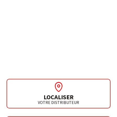
BESOIN DE PLUS D'INFORMATIONS ?
DISQUES COUPE-JOINT
COURONNES
DIAMANTÉES POUR
CARREAUX DE
PORCELAINE
LOCALISER
VOTRE DISTRIBUTEUR