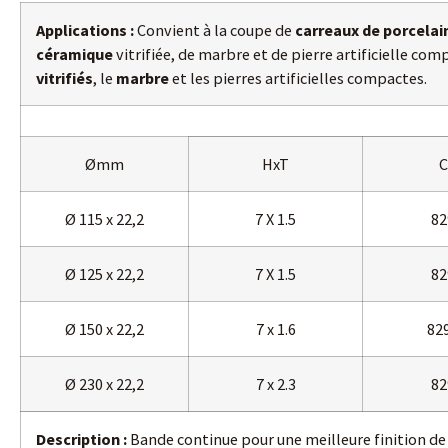
Applications :
Convient à la coupe de
carreaux de porcelai
céramique
vitrifiée, de marbre et de pierre artificielle com
vitrifiés
, le
marbre
et les pierres artificielles compactes.
Ømm
HxT
C
Ø 115 x 22,2
7 X 1.5
82
Ø 125 x 22,2
7 X 1.5
82
Ø 150 x 22,2
7 x 1.6
82
Ø 230 x 22,2
7 x 2.3
82
Description :
Bande continue pour une meilleure finition de