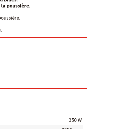
 la poussière.
poussière.
.
350 W