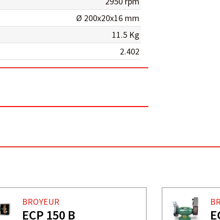
2950 rpm
Ø 200x20x16 mm
11.5 Kg
2.402
BROYEUR
B
ECP 150 B
E