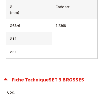
Ø
Code art.
(mm)
Ø63×6
1.2368
Ø12
Ø63
Fiche TechniqueSET 3 BROSSES
Cod.