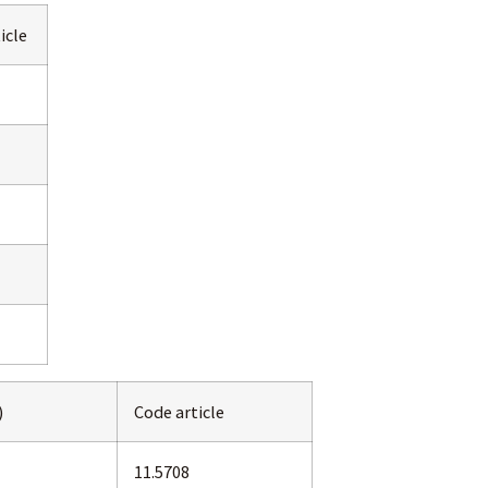
icle
)
Code article
11.5708