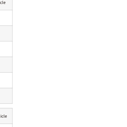
icle
icle