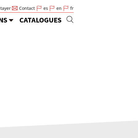
Stayer
Contact
es
en
fr
NS
CATALOGUES