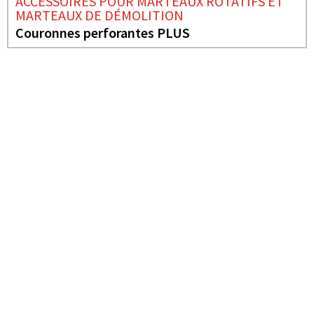
ACCESSOIRES POUR MARTEAUX ROTATIFS ET
MARTEAUX DE DÉMOLITION
Couronnes perforantes PLUS
BESOIN DE PLUS D'INFORMATIONS ?
ACCESSOIRES POUR
MARTEAUX ROTATIFS ET
MARTEAUX DE
DÉMOLITION
COURONNES
PERFORANTES PLUS