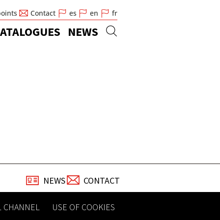
points
Contact
es
en
fr
ATALOGUES
NEWS
NEWS
CONTACT
L CHANNEL
USE OF COOKIES