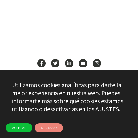
BUILD YOUR FUTURE WITH
STAYER
NEWS
Utilizamos cookies analíticas para darte la
CONTACT
mejor experiencia en nuestra web. Puedes
informarte más sobre qué cookies estamos
utilizando o desactivarlas en los
AJUSTES
.
Stayer.es © 2026
QUALITY CONTROL
LEGAL INFO
PRIVACY
ETHICAL CHANNEL
USE OF COOKIES
ACEPTAR
RECHAZAR