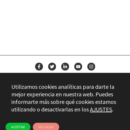
BUILD YOUR FUTURE WITH
STAYER
NEWS
Utilizamos cookies analíticas para darte la
CONTACT
mejor experiencia en nuestra web. Puedes
informarte más sobre qué cookies estamos
utilizando o desactivarlas en los
AJUSTES
.
Stayer.es © 2026
QUALITY CONTROL
LEGAL INFO
PRIVACY
ETHICAL CHANNEL
USE OF COOKIES
ACEPTAR
RECHAZAR