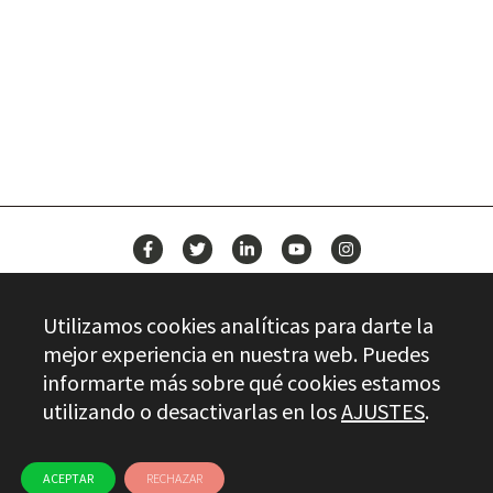
BUILD YOUR FUTURE WITH
STAYER
NEWS
Utilizamos cookies analíticas para darte la
CONTACT
mejor experiencia en nuestra web. Puedes
informarte más sobre qué cookies estamos
utilizando o desactivarlas en los
AJUSTES
.
Stayer.es © 2026
QUALITY CONTROL
LEGAL INFO
PRIVACY
ETHICAL CHANNEL
USE OF COOKIES
ACEPTAR
RECHAZAR