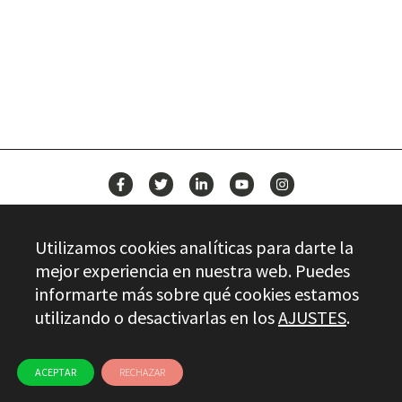
BUILD YOUR FUTURE WITH
STAYER
NEWS
Utilizamos cookies analíticas para darte la
CONTACT
mejor experiencia en nuestra web. Puedes
informarte más sobre qué cookies estamos
utilizando o desactivarlas en los
AJUSTES
.
Stayer.es © 2026
QUALITY CONTROL
LEGAL INFO
PRIVACY
ETHICAL CHANNEL
USE OF COOKIES
ACEPTAR
RECHAZAR