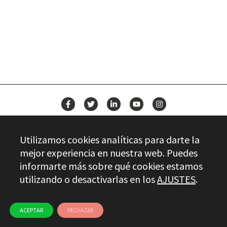
BUILD YOUR FUTURE WITH
STAYER
NEWS
Utilizamos cookies analíticas para darte la
CONTACT
mejor experiencia en nuestra web. Puedes
informarte más sobre qué cookies estamos
utilizando o desactivarlas en los
AJUSTES
.
Stayer.es © 2026
QUALITY CONTROL
LEGAL INFO
PRIVACY
ETHICAL CHANNEL
USE OF COOKIES
ACEPTAR
RECHAZAR