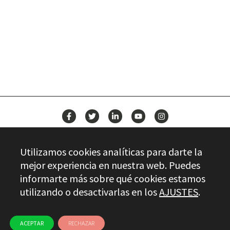
BUILD YOUR FUTURE WITH
STAYER
NEWS
Utilizamos cookies analíticas para darte la
CONTACT
mejor experiencia en nuestra web. Puedes
informarte más sobre qué cookies estamos
utilizando o desactivarlas en los
AJUSTES
.
Stayer.es © 2026
QUALITY CONTROL
LEGAL INFO
PRIVACY
ETHICAL CHANNEL
USE OF COOKIES
ACEPTAR
RECHAZAR