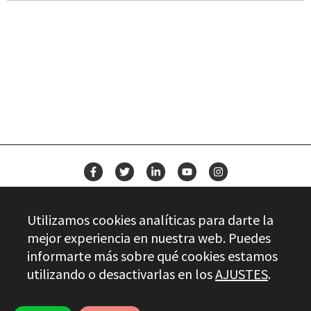
BUILD YOUR FUTURE WITH
STAYER
NEWS
Utilizamos cookies analíticas para darte la
CONTACT
mejor experiencia en nuestra web. Puedes
informarte más sobre qué cookies estamos
utilizando o desactivarlas en los
AJUSTES
.
Stayer.es © 2026
QUALITY CONTROL
LEGAL INFO
PRIVACY