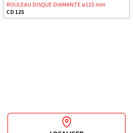
ROULEAU DISQUE DIAMANTE ø125 mm
CD 125
BESOIN DE PLUS D'INFORMATIONS ?
SCIE CIRCULAIRE Ø235
MM
CP 236 G