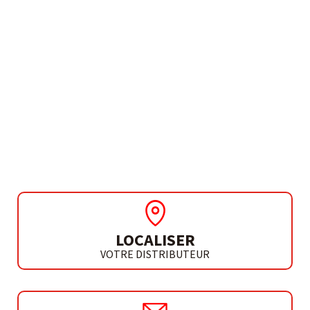
BESOIN DE PLUS D'INFORMATIONS ?
PERCEUSE | MARTEAU
PERFORATEUR |
VISSEUSE 18V
PBL 2022 PK
LOCALISER
VOTRE DISTRIBUTEUR