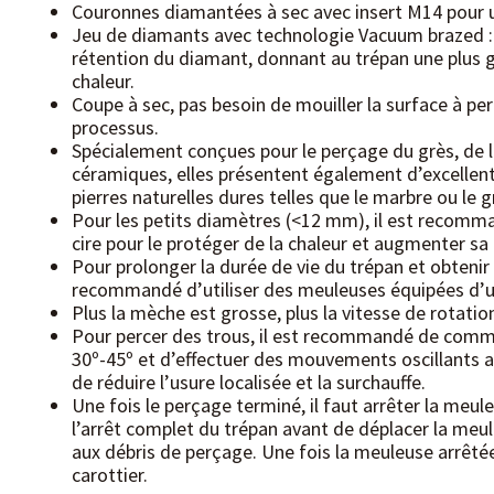
Couronnes diamantées à sec avec insert M14 pour u
Jeu de diamants avec technologie Vacuum brazed : 
rétention du diamant, donnant au trépan une plus gra
chaleur.
Coupe à sec, pas besoin de mouiller la surface à per
processus.
Spécialement conçues pour le perçage du grès, de l
céramiques, elles présentent également d’excellen
pierres naturelles dures telles que le marbre ou le g
Pour les petits diamètres (<12 mm), il est recomman
cire pour le protéger de la chaleur et augmenter sa 
Pour prolonger la durée de vie du trépan et obtenir u
recommandé d’utiliser des meuleuses équipées d’un
Plus la mèche est grosse, plus la vitesse de rotatio
Pour percer des trous, il est recommandé de comm
30º-45º et d’effectuer des mouvements oscillants af
de réduire l’usure localisée et la surchauffe.
Une fois le perçage terminé, il faut arrêter la meule
l’arrêt complet du trépan avant de déplacer la meule
aux débris de perçage. Une fois la meuleuse arrêtée
carottier.