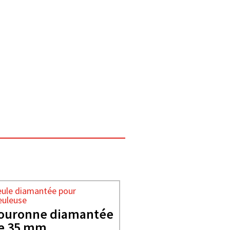
ule diamantée pour
uleuse
ouronne diamantée
e 35 mm