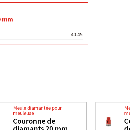
10 mm
40.45
Meule diamantée pour
Me
meuleuse
me
Couronne de
C
diamants 20 mm
d