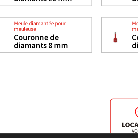
Meule diamantée pour
Me
meuleuse
me
Couronne de
C
diamants 8 mm
d
 MEULEUSE
LOCA
 10 MM
VO
DISTR