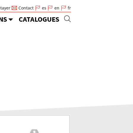
Stayer
Contact
es
en
fr
NS
CATALOGUES