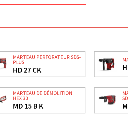
MARTEAU PERFORATEUR SDS-
MA
PLUS
H
HD 27 CK
MARTEAU DE DÉMOLITION
MA
HEX 30
SD
MD 15 B K
M