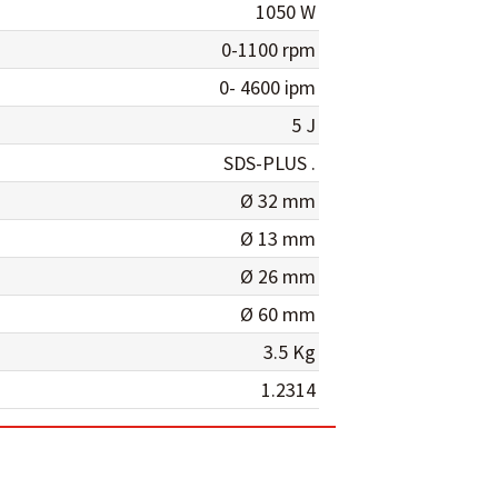
1050 W
0-1100 rpm
0- 4600 ipm
5 J
SDS-PLUS .
Ø 32 mm
Ø 13 mm
Ø 26 mm
Ø 60 mm
3.5 Kg
1.2314