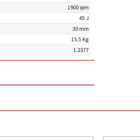
1900 ipm
45 J
30 mm
15.5 Kg
1.2377