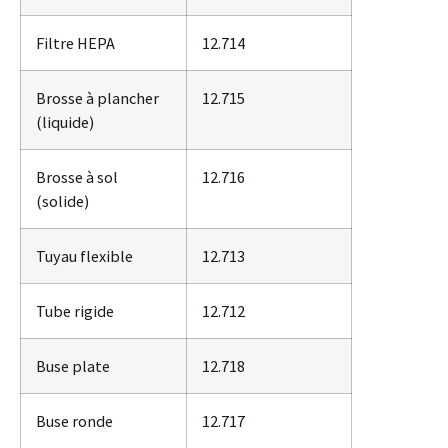
Filtre HEPA
12.714
Brosse à plancher
12.715
(liquide)
Brosse à sol
12.716
(solide)
Tuyau flexible
12.713
Tube rigide
12.712
Buse plate
12.718
Buse ronde
12.717