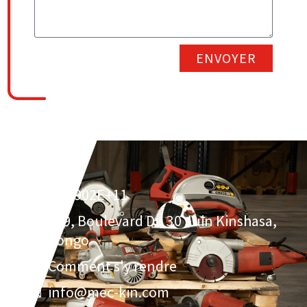
ENVOYER
2.43902E+11
119, Boulevard Du 30 Juin Kinshasa,
Congo
Comment s'y rendre
info@mec-kin.com