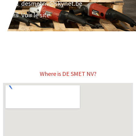
desmetnv@skynet.be
Voir le site
Where is DE SMET NV?