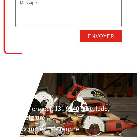
ENVOYER
3293692742
Molenhoek 131 9340 Smetlede,
Belgium
Comment s'y rendre