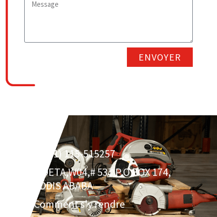
ENVOYER
(+251) 115-515257
LIDETA,W04,# 537 P.O BOX 174,
ADDIS ABABA
Comment s'y rendre