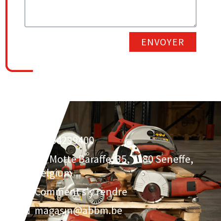
ENVOYER
32064239400
Av. Motte Baraffe, 35, 7180 Seneffe,
Belgium
Comment s'y rendre
magasin@abbm.be