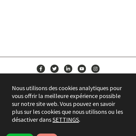
CONSTRUISEZ VOTRE AVENIR
AVEC STAYER
ACTUALITÉS
Nous utilisons des cookies analytiques pour
CONTACT
vous offrir la meilleure expérience possible
sur notre site web. Vous pouvez en savoir
plus sur les cookies que nous utilisons ou les
Stayer.es © 2026
désactiver dans
SETTINGS
.
CONTRÔLE DE LA QUALITÉ
INFORMATIONS JURIDIQUES
PRIVACY