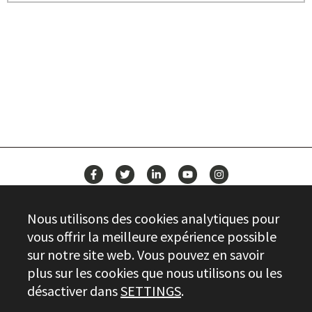
CONSTRUISEZ VOTRE AVENIR
AVEC STAYER
ACTUALITÉS
Nous utilisons des cookies analytiques pour
CONTACT
vous offrir la meilleure expérience possible
sur notre site web. Vous pouvez en savoir
plus sur les cookies que nous utilisons ou les
Stayer.es © 2026
désactiver dans
SETTINGS
.
CONTRÔLE DE LA QUALITÉ