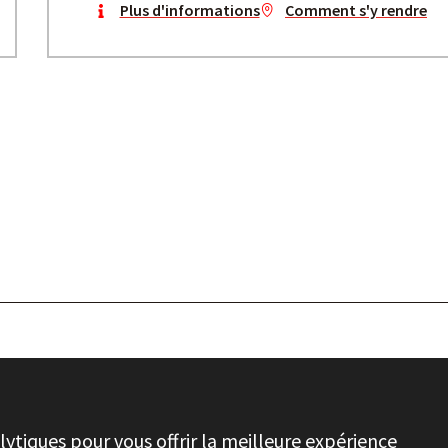
Plus d'informations
Comment s'y rendre
ENIR AVEC STAYER
INFORMATIONS JURIDIQUES
PRIVACY
CHAÎNE ÉTHIQU
lytiques pour vous offrir la meilleure expérience