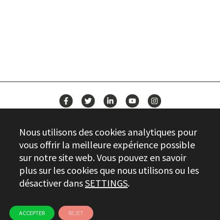
CONSTRUISEZ VOTRE AVENIR
AVEC STAYER
ACTUALITÉS
Nous utilisons des cookies analytiques pour
CONTACT
vous offrir la meilleure expérience possible
sur notre site web. Vous pouvez en savoir
plus sur les cookies que nous utilisons ou les
Stayer.es © 2026
désactiver dans
SETTINGS
.
CONTRÔLE DE LA QUALITÉ
INFORMATIONS JURIDIQUES
PRIVACY
CHAÎNE ÉTHIQUE
UTILISATION DES COOKIES
ACCEPTER
REJET