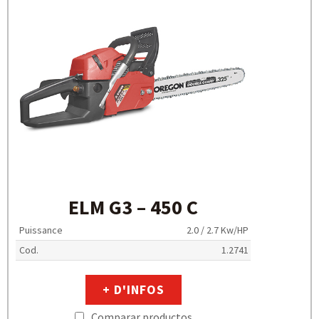
ELM G3 – 450 C
Puissance
2.0 / 2.7 Kw/HP
Cod.
1.2741
+ D'INFOS
Comparar productos